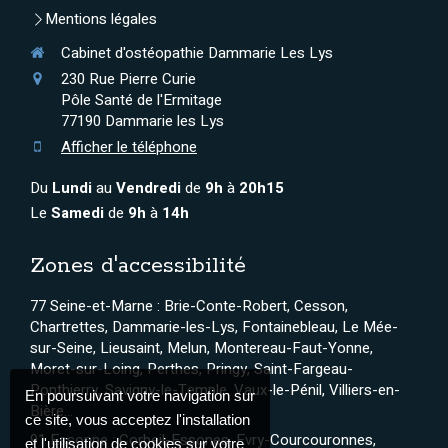
Mentions légales
Cabinet d'ostéopathie Dammarie Les Lys
230 Rue Pierre Curie
Pôle Santé de l'Ermitage
77190
Dammarie les Lys
Afficher le téléphone
Du
Lundi
au
Vendredi
de
9h
à
20h15
Le
Samedi
de
9h
à
14h
Zones d'accessibilité
77 Seine-et-Marne : Brie-Conte-Robert, Cesson,
Chartrettes, Dammarie-les-Lys, Fontainebleau, Le Mée-
sur-Seine, Lieusaint, Melun, Montereau-Faut-Yonne,
Moret-sur-Loing, Perthes, Pringy, Saint-Fargeau-
Ponthierry, Savigny-le-Temple, Vaux-le-Pénil, Villiers-en-
En poursuivant votre navigation sur
Bière...
ce site, vous acceptez l'installation
91 Essonne : Corbeil-Essones, Evry-Courcouronnes,
et l'utilisation de cookies sur votre