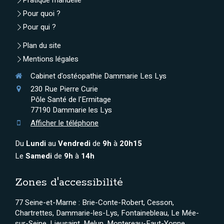
Pratique manuelle
Pour quoi ?
Pour qui ?
Plan du site
Mentions légales
Cabinet d'ostéopathie Dammarie Les Lys
230 Rue Pierre Curie
Pôle Santé de l'Ermitage
77190
Dammarie les Lys
Afficher le téléphone
Du
Lundi
au
Vendredi
de
9h
à
20h15
Le
Samedi
de
9h
à
14h
Zones d'accessibilité
77 Seine-et-Marne : Brie-Conte-Robert, Cesson,
Chartrettes, Dammarie-les-Lys, Fontainebleau, Le Mée-
sur-Seine, Lieusaint, Melun, Montereau-Faut-Yonne,