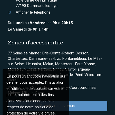
Pôle Santé de l'Ermitage
77190
Dammarie les Lys
Afficher le téléphone
Du
Lundi
au
Vendredi
de
9h
à
20h15
Le
Samedi
de
9h
à
14h
Zones d'accessibilité
77 Seine-et-Marne : Brie-Conte-Robert, Cesson,
Chartrettes, Dammarie-les-Lys, Fontainebleau, Le Mée-
sur-Seine, Lieusaint, Melun, Montereau-Faut-Yonne,
Moret-sur-Loing, Perthes, Pringy, Saint-Fargeau-
Ponthierry, Savigny-le-Temple, Vaux-le-Pénil, Villiers-en-
En poursuivant votre navigation sur
Bière...
ce site, vous acceptez l'installation
91 Essonne : Corbeil-Essones, Evry-Courcouronnes,
et l'utilisation de cookies sur votre
Maisse, Milly-la-Forêt...
poste, notamment à des fins
d'analyse d'audience, dans le
Prendre rendez-vous
respect de notre politique de
protection de votre vie privée.