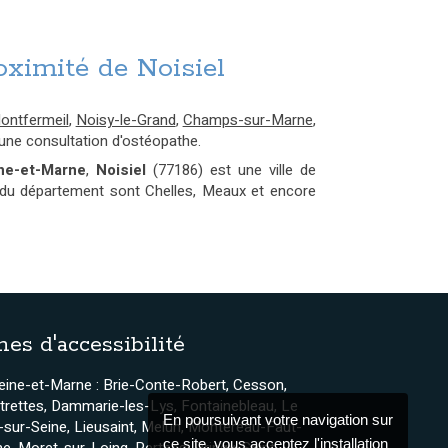
oximité de Noisiel
ontfermeil
,
Noisy-le-Grand
,
Champs-sur-Marne
,
une consultation d'ostéopathe.
ne-et-Marne
,
Noisiel
(77186) est une ville de
s du département sont Chelles, Meaux et encore
nes d'accessibilité
eine-et-Marne : Brie-Conte-Robert, Cesson,
trettes, Dammarie-les-Lys, Fontainebleau, Le
En poursuivant votre navigation sur
sur-Seine, Lieusaint, Melun, Montereau-Faut-
ce site, vous acceptez l'installation