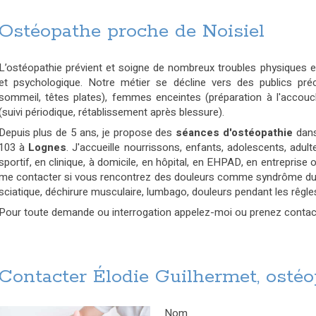
Ostéopathe proche de Noisiel
L’ostéopathie prévient et soigne de nombreux troubles physiques e
et psychologique. Notre métier se décline vers des publics pré
sommeil, têtes plates), femmes enceintes (préparation à l'accouc
(suivi périodique, rétablissement après blessure).
Depuis plus de 5 ans, je propose des
séances d'ostéopathie
dans
103 à
Lognes
. J'accueille nourrissons, enfants, adolescents, adul
sportif, en clinique, à domicile, en hôpital, en EHPAD, en entreprise
me contacter si vous rencontrez des douleurs comme syndrôme du ca
sciatique, déchirure musculaire, lumbago, douleurs pendant les rêgles,
Pour toute demande ou interrogation appelez-moi ou prenez contact v
Contacter Élodie Guilhermet, osté
Nom