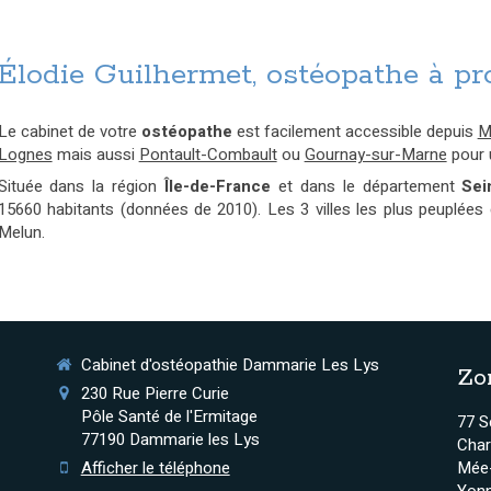
Élodie Guilhermet, ostéopathe à pr
Le cabinet de votre
ostéopathe
est facilement accessible depuis
M
Lognes
mais aussi
Pontault-Combault
ou
Gournay-sur-Marne
pour 
Située dans la région
Île-de-France
et dans le département
Sei
15660 habitants (données de 2010). Les 3 villes les plus peuplée
Melun.
Cabinet d'ostéopathie Dammarie Les Lys
Zo
230 Rue Pierre Curie
Pôle Santé de l'Ermitage
77 S
77190
Dammarie les Lys
Char
Afficher le téléphone
Mée-