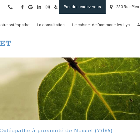
Prendre rendez-vous
230 Rue Pierr
otre ostéopathe
La consultation
Le cabinet de Dammarie-les-Lys
A
MET
Ostéopathe à proximité de Noisiel (77186)