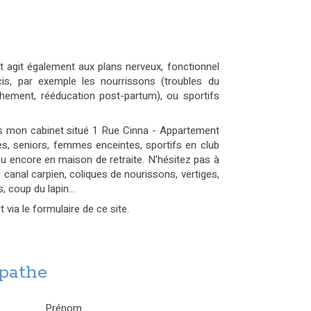
t agit également aux plans nerveux, fonctionnel
cis, par exemple les nourrissons (troubles du
hement, rééducation post-partum), ou sportifs
 mon cabinet situé 1 Rue Cinna - Appartement
tes, seniors, femmes enceintes, sportifs en club
 ou encore en maison de retraite. N'hésitez pas à
nal carpien, coliques de nourissons, vertiges,
 coup du lapin...
ia le formulaire de ce site.
opathe
Prénom