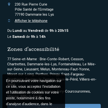
230 Rue Pierre Curie
Pôle Santé de l'Ermitage
77190
Dammarie les Lys
Afficher le téléphone
Du
Lundi
au
Vendredi
de
9h
à
20h15
Le
Samedi
de
9h
à
14h
Zones d'accessibilité
77 Seine-et-Marne : Brie-Conte-Robert, Cesson,
Chartrettes, Dammarie-les-Lys, Fontainebleau, Le Mée-
sur-Seine, Lieusaint, Melun, Montereau-Faut-Yonne,
Moret-sur-Loing, Perthes, Pringy, Saint-Fargeau-
Ponthierry, Savigny-le-Temple, Vaux-le-Pénil, Villiers-en-
En poursuivant votre navigation sur
Bière...
ce site, vous acceptez l'installation
91 Essonne : Corbeil-Essones, Evry-Courcouronnes,
et l'utilisation de cookies sur votre
Maisse, Milly-la-Forêt...
poste, notamment à des fins
d'analyse d'audience, dans le